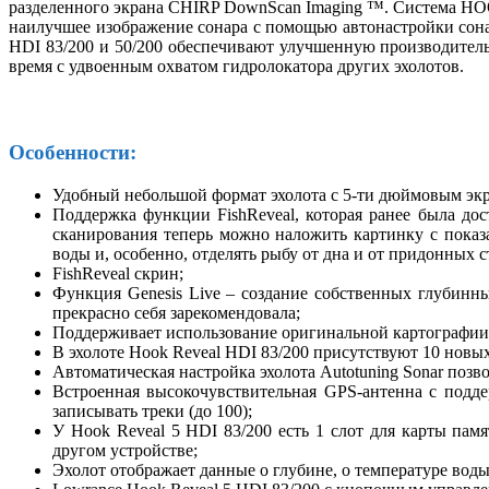
разделенного экрана CHIRP DownScan Imaging ™. Система HOOK 
наилучшее изображение сонара с помощью автонастройки сона
HDI 83/200 и 50/200 обеспечивают улучшенную производитель
время с удвоенным охватом гидролокатора других эхолотов.
Особенности:
Удобный небольшой формат эхолота с 5-ти дюймовым экра
Поддержка функции FishReveal, которая ранее была дос
сканирования теперь можно наложить картинку с показ
воды и, особенно, отделять рыбу от дна и от придонных с
FishReveal скрин;
Функция Genesis Live – создание собственных глубинных
прекрасно себя зарекомендовала;
Поддерживает использование оригинальной картографии 
В эхолоте Hook Reveal HDI 83/200 присутствуют 10 новы
Автоматическая настройка эхолота Autotuning Sonar поз
Встроенная высокочувствительная GPS-антенна с подд
записывать треки (до 100);
У Hook Reveal 5 HDI 83/200 есть 1 слот для карты памя
другом устройстве;
Эхолот отображает данные о глубине, о температуре вод