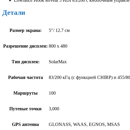
Lowrance Hook Reveal 5 HDI 83/200 с кнопочным управле
Детали
Размер экрана:
5″/ 12.7 см
Разрешение дисплея:
800 x 480
Тип дисплея:
SolarMax
Рабочая частота
83/200 кГц (с функцией CHIRP) и 455/8
Маршруты
100
Путевые точки
3,000
GPS антенна
GLONASS, WAAS, EGNOS, MSAS