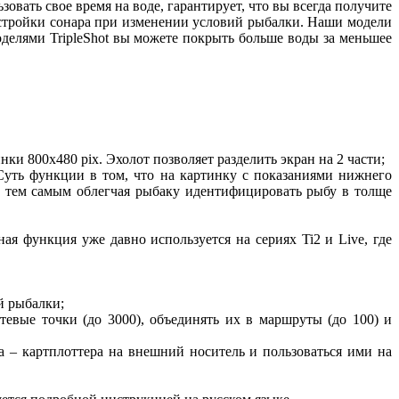
вать свое время на воде, гарантирует, что вы всегда получите
астройки сонара при изменении условий рыбалки. Наши модели
делями TripleShot вы можете покрыть больше воды за меньшее
 800х480 pix. Эхолот позволяет разделить экран на 2 части;
 Суть функции в том, что на картинку с показаниями нижнего
, тем самым облегчая рыбаку идентифицировать рыбу в толще
ая функция уже давно используется на сериях Ti2 и Live, где
й рыбалки;
евые точки (до 3000), объединять их в маршруты (до 100) и
та – картплоттера на внешний носитель и пользоваться ими на