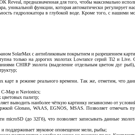
Reveal, предназначенная для того, чтобы максимально использо
ра, уникальной функции, которая автоматически регулирует н
ность гидролокатора в глубокой воде. Кроме того, с нашими мо
ном SolarMax с антибликовым покрытием и разрешением картинки
тупна только на дорогих эхолотах Lowrance серий Ti2 и Live.
аниями CHIRP эхолота (выделение отдельным цветом дуг рыб)
труктур;
 карт в режиме реального времени. Так же, отметим, что данн
C-Map и Navionics;
х цветовых палитр;
воляет выводить наиболее чёткую картинку независимо от услови
ержкой Glonass, WAAS, EGNOS, MSAS. Позволяет отмечать пут
ти microSD (до 32Гб), что позволяет записывать данные эхоло
ы и поддерживает звуковое оповещение мели, рыбы;