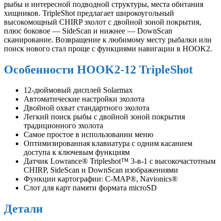
рыбы и интересной подводной структуры, места обитания
хищников. TripleShot предлагает широкоугольный
высокомощный CHIRP эхолот с двойной зоной покрытия,
плюс боковое — SideScan и нижнее — DownScan
сканирование. Возвращение к любимому месту рыбалки или
поиск нового стал проще с функциями навигации в HOOK2.
Особенности HOOK2-12 TripleShot
12-дюймовый дисплей Solarmax
Автоматические настройки эхолота
Двойной охват стандартного эхолота
Легкий поиск рыбы с двойной зоной покрытия
традиционного эхолота
Самое простое в использовании меню
Оптимизированная клавиатура с одним касанием
доступа к ключевым функциям
Датчик Lowrance® Tripleshot™ 3-в-1 с высокочастотным
CHIRP, SideScan и DownScan изображениями
Функции картографии: C-MAP®, Navionics®
Слот для карт памяти формата microSD
Детали