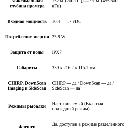
Максимальная
152 м. (200 кГц) — 91 м. (455/800
глубина промера
кГц)
Входная мощность
10.4 — 17 vDC
Потребление энергии
25.8 W
Защита от воды
IPX7
Габариты
339 x 216.2 x 115.1 мм
CHIRP, DownScan
CHIRP — да / DownScan — да /
Imaging и SideScan
SideScan — да
Настраиваемый (Включая
Режимы рыбалки
подледный режим)
Да, доступен в режиме разделенного
Флешер