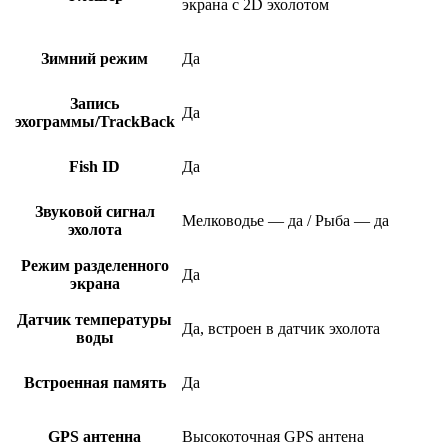
экрана с 2D эхолотом
Зимний режим
Да
Запись
Да
эхограммы/TrackBack
Fish ID
Да
Звуковой сигнал
Мелководье — да / Рыба — да
эхолота
Режим разделенного
Да
экрана
Датчик температуры
Да, встроен в датчик эхолота
воды
Встроенная память
Да
GPS антенна
Высокоточная GPS антена